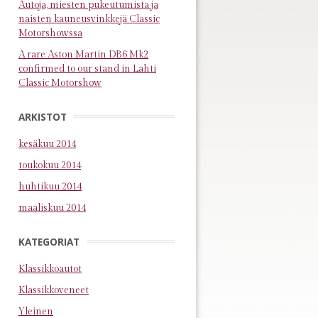
Autoja, miesten pukeutumista ja
naisten kauneusvinkkejä Classic
Motorshowssa
A rare Aston Martin DB6 Mk2
confirmed to our stand in Lahti
Classic Motorshow
ARKISTOT
kesäkuu 2014
toukokuu 2014
huhtikuu 2014
maaliskuu 2014
KATEGORIAT
Klassikkoautot
Klassikkoveneet
Yleinen