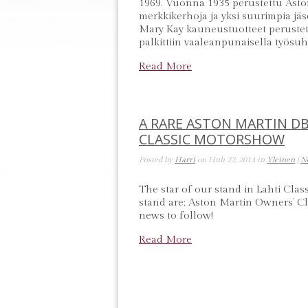
1969. Vuonna 1935 perustettu Ast
merkkikerhoja ja yksi suurimpia jäs
Mary Kay kauneustuotteet perustett
palkittiin vaaleanpunaisella työsuhd
Read More
A RARE ASTON MARTIN D
CLASSIC MOTORSHOW
Posted by
Harri
on Huh 22, 2014 in
Yleinen
|
N
The star of our stand in Lahti Cl
stand are; Aston Martin Owners’ C
news to follow!
Read More