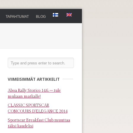
TAPAHTUMAT
BLOG
VIIMEISIMMÄT ARTIKKELIT
Aboa Rally Storico 14.6. – tule
mukaan matkalle!
CLASSIC SPORTSCAR
CONCOURS D’ELEGANCE 2014
Sportscar Breakfast Club muuttaa
täksi kaudeksi