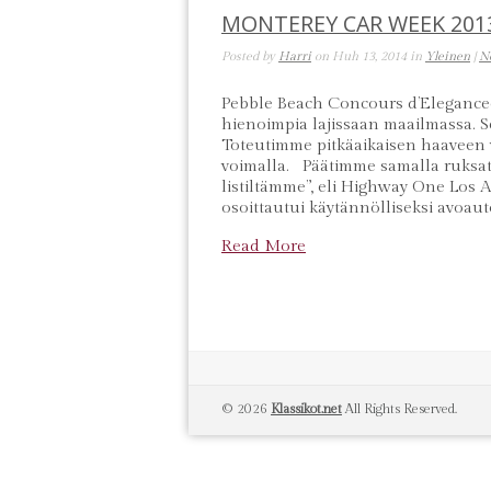
MONTEREY CAR WEEK 201
Posted by
Harri
on Huh 13, 2014 in
Yleinen
|
N
Pebble Beach Concours d’Eleganc
hienoimpia lajissaan maailmassa. S
Toteutimme pitkäaikaisen haaveen 
voimalla. Päätimme samalla ruksat
listiltämme”, eli Highway One Los A
osoittautui käytännölliseksi avoaut
Read More
© 2026
Klassikot.net
All Rights Reserved.