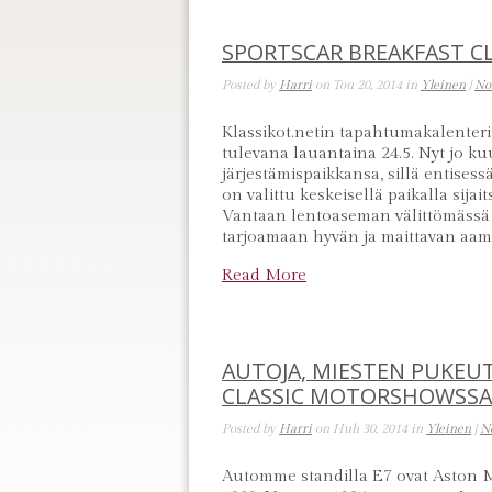
SPORTSCAR BREAKFAST C
Posted by
Harri
on Tou 20, 2014 in
Yleinen
|
No
Klassikot.netin tapahtumakalenteris
tulevana lauantaina 24.5. Nyt jo k
järjestämispaikkansa, sillä entise
on valittu keskeisellä paikalla sija
Vantaan lentoaseman välittömässä 
tarjoamaan hyvän ja maittavan aam
Read More
AUTOJA, MIESTEN PUKEU
CLASSIC MOTORSHOWSSA
Posted by
Harri
on Huh 30, 2014 in
Yleinen
|
N
Automme standilla E7 ovat Aston 