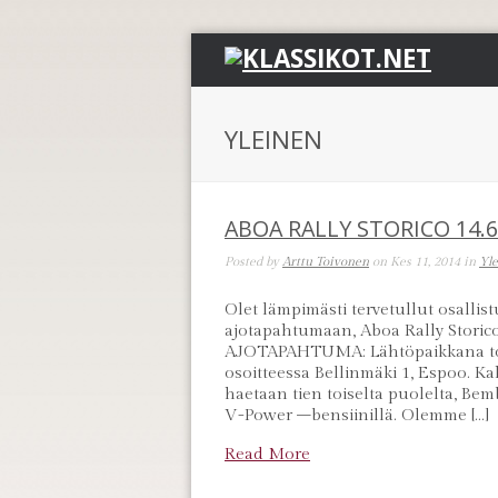
YLEINEN
ABOA RALLY STORICO 14.
Posted by
Arttu Toivonen
on Kes 11, 2014 in
Yl
Olet lämpimästi tervetullut osalli
ajotapahtumaan, Aboa Rally Storico
AJOTAPAHTUMA: Lähtöpaikkana toim
osoitteessa Bellinmäki 1, Espoo. Ka
haetaan tien toiselta puolelta, Bem
V-Power –bensiinillä. Olemme […]
Read More