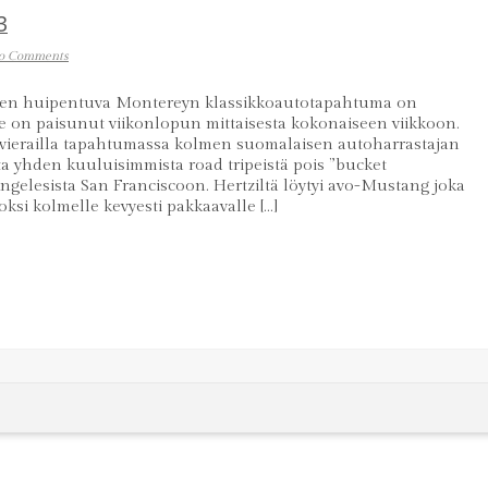
3
o Comments
een huipentuva Montereyn klassikkoautotapahtuma on
e on paisunut viikonlopun mittaisesta kokonaiseen viikkoon.
vierailla tapahtumassa kolmen suomalaisen autoharrastajan
a yhden kuuluisimmista road tripeistä pois ”bucket
ngelesista San Franciscoon. Hertziltä löytyi avo-Mustang joka
oksi kolmelle kevyesti pakkaavalle […]