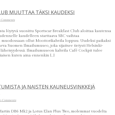
LUB MUUTTAA TÄKSI KAUDEKSI
 Comments
ta löytyvä suosittu Sportscar Breakfast Club aloittaa kautensa
uudennelle kaudelleen starttaava SBC vaihtaa
ssä muodossaan ollut Moottorikahvila loppuu. Uudeksi paikaksi
itseva Suomen Ilmailumuseo, joka sijaitsee tietysti Helsinki-
läheisyydessä. Ilmailumuseon kahvila Café Cockpit tulee
iaisen kuten aina ennenkin […]
TUMISTA JA NAISTEN KAUNEUSVINKKEJÄ
o Comments
Martin DB6 Mk2 ja Lotus Elan Plus Two, molemmat vuodelta