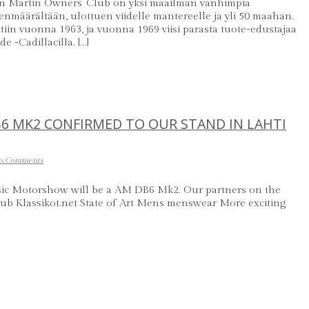
on Martin Owners’ Club on yksi maailman vanhimpia
enmäärältään, ulottuen viidelle mantereelle ja yli 50 maahan.
iin vuonna 1963, ja vuonna 1969 viisi parasta tuote-edustajaa
e -Cadillacilla. […]
B6 MK2 CONFIRMED TO OUR STAND IN LAHTI
o Comments
assic Motorshow will be a AM DB6 Mk2. Our partners on the
lub Klassikot.net State of Art Mens menswear More exciting