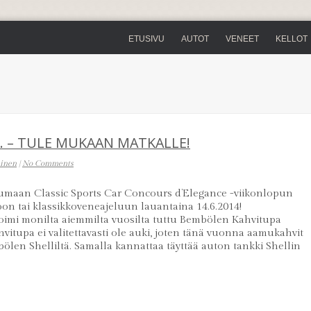
ETUSIVU
AUTOT
VENEET
KELLOT
6. – TULE MUKAAN MATKALLE!
einen
|
No Comments
stumaan Classic Sports Car Concours d’Elegance -viikonlopun
on tai klassikkoveneajeluun lauantaina 14.6.2014!
i monilta aiemmilta vuosilta tuttu Bembölen Kahvitupa
hvitupa ei valitettavasti ole auki, joten tänä vuonna aamukahvit
bölen Shelliltä. Samalla kannattaa täyttää auton tankki Shellin