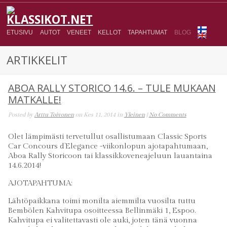
ETUSIVU
AUTOT
VENEET
KELLOT
TAPAHTUMAT
BLOG
ARTIKKELIT
ABOA RALLY STORICO 14.6. – TULE MUKAAN
MATKALLE!
Posted by
Arttu Toivonen
on Kes 11, 2014 in
Yleinen
|
No Comments
Olet lämpimästi tervetullut osallistumaan Classic Sports
Car Concours d’Elegance -viikonlopun ajotapahtumaan,
Aboa Rally Storicoon tai klassikkoveneajeluun lauantaina
14.6.2014!
AJOTAPAHTUMA:
Lähtöpaikkana toimi monilta aiemmilta vuosilta tuttu
Bembölen Kahvitupa osoitteessa Bellinmäki 1, Espoo.
Kahvitupa ei valitettavasti ole auki, joten tänä vuonna