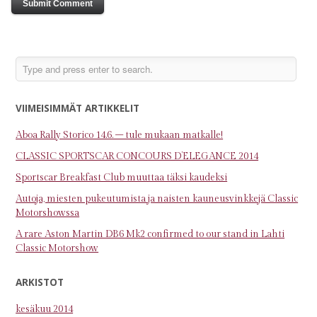
VIIMEISIMMÄT ARTIKKELIT
Aboa Rally Storico 14.6. – tule mukaan matkalle!
CLASSIC SPORTSCAR CONCOURS D’ELEGANCE 2014
Sportscar Breakfast Club muuttaa täksi kaudeksi
Autoja, miesten pukeutumista ja naisten kauneusvinkkejä Classic
Motorshowssa
A rare Aston Martin DB6 Mk2 confirmed to our stand in Lahti
Classic Motorshow
ARKISTOT
kesäkuu 2014