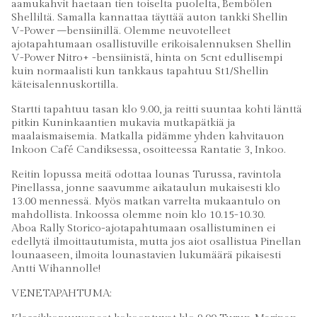
aamukahvit haetaan tien toiselta puolelta, Bembölen
Shelliltä. Samalla kannattaa täyttää auton tankki Shellin
V-Power –bensiinillä. Olemme neuvotelleet
ajotapahtumaan osallistuville erikoisalennuksen Shellin
V-Power Nitro+ -bensiinistä, hinta on 5cnt edullisempi
kuin normaalisti kun tankkaus tapahtuu St1/Shellin
käteisalennuskortilla.
Startti tapahtuu tasan klo 9.00, ja reitti suuntaa kohti länttä
pitkin Kuninkaantien mukavia mutkapätkiä ja
maalaismaisemia. Matkalla pidämme yhden kahvitauon
Inkoon Café Candiksessa, osoitteessa Rantatie 3, Inkoo.
Reitin lopussa meitä odottaa lounas Turussa, ravintola
Pinellassa, jonne saavumme aikataulun mukaisesti klo
13.00 mennessä. Myös matkan varrelta mukaantulo on
mahdollista. Inkoossa olemme noin klo 10.15-10.30.
Aboa Rally Storico-ajotapahtumaan osallistuminen ei
edellytä ilmoittautumista, mutta jos aiot osallistua Pinellan
lounaaseen, ilmoita lounastavien lukumäärä pikaisesti
Antti Wihannolle!
VENETAPAHTUMA: