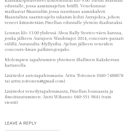
Klassikkopuuveneet kokoontuvat klo 9.00 Turun Marinan
edustalle, jossa aamiaisajelun briiffi. Venekunnat
matkaavat Naantaliin jossa nautitaan aamukahvit.
Naantalista saaristoajelu takaisin kohti Aurajokea, johon
veneet kiinnitetään Pinellan edustalle yleisön ihailtavaksi.
Lounas klo 13.00 yhdessä Aboa Rally Storico-väen kanssa,
jonka jälkeen Aurajoen Wauhtiajot 2014, concours-paraati
välillä Auransilta-Myllysilta. Ajelun jälkeen veneiden
concours-kisan palkintojenjako.
Molempien tapahtumien yhteinen illallinen Kakskerran
kartanolla.
Lisätiedot autotapahtumasta: Arttu Toivonen (040-7488878
tai arttu.toivonen@gmail.com)
Lisätiedot veneilytapahtumasta, Pinellan lounaasta ja
ilmoittautuminen: Antti Wihanto: 040-551 9841 (vain
viestit)
LEAVE A REPLY