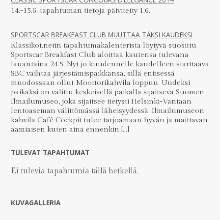
14.-15.6. tapahtuman tietoja päivitetty 1.6.
SPORTSCAR BREAKFAST CLUB MUUTTAA TÄKSI KAUDEKSI
Klassikot.netin tapahtumakalenterista löytyvä suosittu
Sportscar Breakfast Club aloittaa kautensa tulevana
lauantaina 24.5. Nyt jo kuudennelle kaudelleen starttaava
SBC vaihtaa järjestämispaikkansa, sillä entisessä
muodossaan ollut Moottorikahvila loppuu. Uudeksi
paikaksi on valittu keskeisellä paikalla sijaitseva Suomen
Ilmailumuseo, joka sijaitsee tietysti Helsinki-Vantaan
lentoaseman välittömässä läheisyydessä. Ilmailumuseon
kahvila Café Cockpit tulee tarjoamaan hyvän ja maittavan
aamiaisen kuten aina ennenkin […]
TULEVAT TAPAHTUMAT
Ei tulevia tapahtumia tällä hetkellä.
KUVAGALLERIA