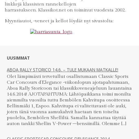
linkkejä klassisten rannekellojen
harrastukseen. Klassikot.net on toiminut vuodesta 2002.
Myyntiautot, -veneet ja kellot löydät nyt sivustolta:
UUSIMMAT
ABOA RALLY STORICO 14.6. – TULE MUKAAN MATKALLE!
Olet lämpimästi tervetullut osallistumaan Classic Sports
Car Concours d’Elegance -viikonlopun ajotapahtumaan,
Aboa Rally Storicoon tai klassikkoveneajeluun lauantaina
14.6.2014! AJOTAPAHTUMA: Lähtöpaikkana toimi monilta
aiemmilta vuosilta tuttu Bembölen Kahvitupa osoitteessa
Bellinmäki 1, Espoo. Kahvitupa ei valitettavasti ole auki,
joten tänä vuonna aamukahvit haetaan tien toiselta
puolelta, Bembölen Shelliltä. Samalla kannattaa täyttää
auton tankki Shellin V-Power –bensiinillä. Olemme […]
CLASSIC SPORTSCAR CONCOURS D’ELEGANCE 2014