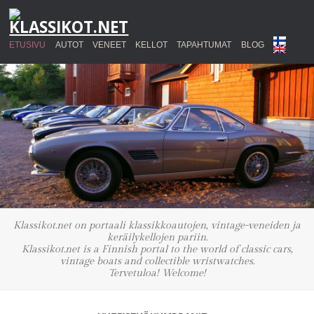
ETUSIVU
AUTOT
VENEET
KELLOT
TAPAHTUMAT
BLOG
Klassikot.net on portaali klassikkoautojen, vintage-veneiden ja
keräilykellojen pariin.
Klassikot.net is a Finnish portal to the world of classic cars,
vintage boats and collectible wristwatches.
Tervetuloa! Welcome!