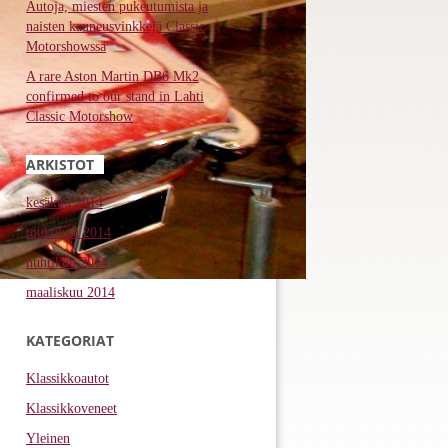
Autoja, miesten pukeutumista ja
naisten kauneusvinkkejä Classic
Motorshowssa
A rare Aston Martin DB6 Mk2
confirmed to our stand in Lahti
Classic Motorshow
ARKISTOT
kesäkuu 2014
toukokuu 2014
huhtikuu 2014
maaliskuu 2014
KATEGORIAT
Klassikkoautot
Klassikkoveneet
Yleinen