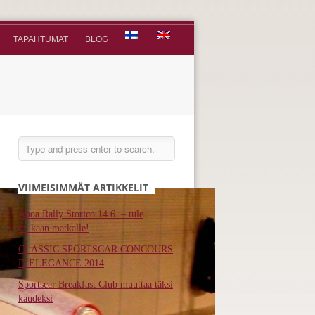
TAPAHTUMAT
BLOG
VIIMEISIMMÄT ARTIKKELIT
Aboa Rally Storico 14.6. – tule
mukaan matkalle!
CLASSIC SPORTSCAR CONCOURS
D’ELEGANCE 2014
Sportscar Breakfast Club muuttaa täksi
kaudeksi