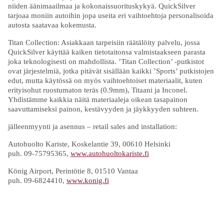
niiden äänimaailmaa ja kokonaissuorituskykyä. QuickSilver
tarjoaa moniin autoihin jopa useita eri vaihtoehtoja personalisoida
autosta saatavaa kokemusta.
Titan Collection: Asiakkaan tarpeisiin räätälöity palvelu, jossa
QuickSilver käyttää kaiken tietotaitonsa valmistaakseen parasta
joka teknologisesti on mahdollista. ’Titan Collection’ -putkistot
ovat järjestelmiä, jotka pitävät sisällään kaikki ’Sports’ putkistojen
edut, mutta käytössä on myös vaihtoehtoiset materiaalit, kuten
erityisohut ruostumaton teräs (0.9mm), Titaani ja Inconel.
Yhdistämme kaikkia näitä materiaaleja oikean tasapainon
saavuttamiseksi painon, kestävyyden ja jäykkyyden suhteen.
jälleenmyynti ja asennus – retail sales and installation:
Autohuolto Kariste, Koskelantie 39, 00610 Helsinki
puh. 09-75795365,
www.autohuoltokariste.fi
König Airport, Perintötie 8, 01510 Vantaa
puh. 09-6824410,
www.konig.fi