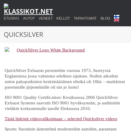
ETUSIVU
AUTOT
VENEET
KELLOT
TAPAHTUMAT
BLOG
QUICKSILVER
QuickSilver Exhausts perustettiin vuonna 1973, Surreyssä
Englannissa jossa valmistus edelleen sijaitsee. Noihin aikoihin
auton pakoputkiston keskimääräinen elinikä oli 18kk – markkinat
paremmille järjestelmille oli siis jo luotu!
ISO 9001 Quality Certification: Kesäkuussa 2006 QuickSilver
Exhaust Systems saavutti ISO 9001 hyväksynnän, ja auditoitiin
vieläkin korkeammalle tasolle Elokuussa 2010.
Tästä linkistä videovalikoimaan – selected Quicksilver videos
Sports: Suosituin järjestelmä moderneihin autoihin, parantaen